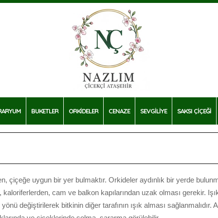
RARYUM
BUKETLER
ORKİDELER
CENAZE
SEVGİLİYE
SAKSI ÇİÇEĞİ
n, çiçeğe uygun bir yer bulmaktır. Orkideler aydınlık bir yerde bulunm
 kaloriferlerden, cam ve balkon kapılarından uzak olması gerekir. Işık
 yönü değiştirilerek bitkinin diğer tarafının ışık alması sağlanmalıdır. A
klarında ve çiçeklerinde solma, sararma görülebilir.