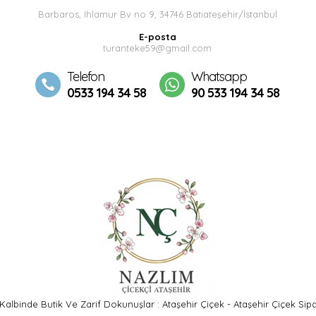
Barbaros, Ihlamur Bv no 9, 34746 Batıateşehir/İstanbul
E-posta
turanteke59@gmail.com
Telefon
Whatsapp
0533 194 34 58
90 533 194 34 58
 Kalbinde Butik Ve Zarif Dokunuşlar : Ataşehir Çiçek - Ataşehir Çiçek Sipar