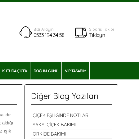
Bizi Arayın
Sipariş Takibi
0533 194 34 58
Tıklayın
KUTUDA ÇİÇEK
DOĞUM GÜNÜ
VİP TASARIM
Diğer Blog Yazıları
alıdır
ÇİÇEK EŞLİĞİNDE NOTLAR
 aldığı
SAKSI ÇİÇEK BAKIMI
z ışık
ORKİDE BAKIMI