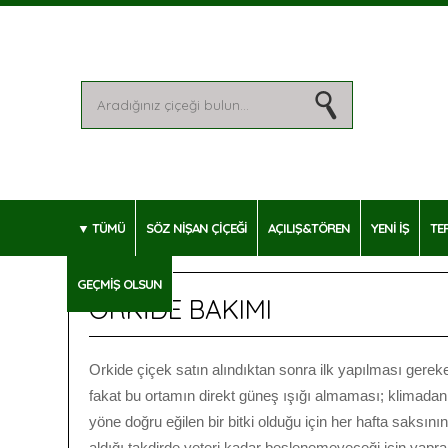
TÜMÜ
SÖZ NİŞAN ÇİÇEĞİ
AÇILIŞ&TÖREN
YENİ İŞ
TE
GEÇMİŞ OLSUN
ORKİDE BAKIMI
Orkide çiçek satın alındıktan sonra ilk yapılması gereke
fakat bu ortamın direkt güneş ışığı almaması; klimadan,
yöne doğru eğilen bir bitki olduğu için her hafta saksının
aldığı takdirde yeteri kadar beslenemeyeceği için yapra