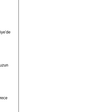
kiye'de
 uzun
ürece