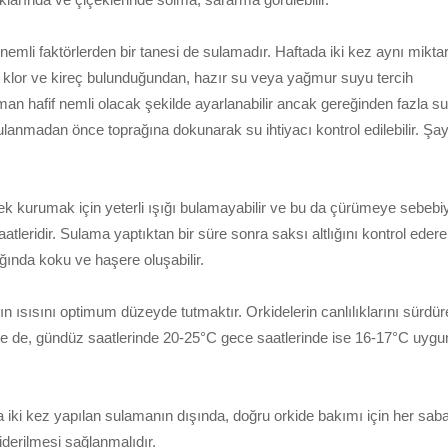
mli faktörlerden bir tanesi de sulamadır. Haftada iki kez aynı miktar
 klor ve kireç bulunduğundan, hazır su veya yağmur suyu tercih
 zaman hafif nemli olacak şekilde ayarlanabilir ancak gereğinden fazla 
i sulanmadan önce toprağına dokunarak su ihtiyacı kontrol edilebilir. Şa
k kurumak için yeterli ışığı bulamayabilir ve bu da çürümeye sebebiye
leridir. Sulama yaptıktan bir süre sonra saksı altlığını kontrol edere
ğında koku ve haşere oluşabilir.
n ısısını optimum düzeyde tutmaktır. Orkidelerin canlılıklarını sürdür
ğişse de, gündüz saatlerinde 20-25°C gece saatlerinde ise 16-17°C uygu
a iki kez yapılan sulamanın dışında, doğru orkide bakımı için her sab
iderilmesi sağlanmalıdır.