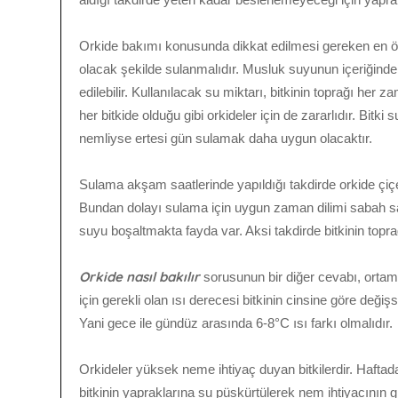
Orkide bakımı konusunda dikkat edilmesi gereken en öne
olacak şekilde sulanmalıdır. Musluk suyunun içeriğinde
edilebilir. Kullanılacak su miktarı, bitkinin toprağı her
her bitkide olduğu gibi orkideler için de zararlıdır. Bitk
nemliyse ertesi gün sulamak daha uygun olacaktır.
Sulama akşam saatlerinde yapıldığı takdirde orkide çiçe
Bundan dolayı sulama için uygun zaman dilimi sabah saat
suyu boşaltmakta fayda var. Aksi takdirde bitkinin topra
Orkide nasıl bakılır
sorusunun bir diğer cevabı, ortamı
için gerekli olan ısı derecesi bitkinin cinsine göre de
Yani gece ile gündüz arasında 6-8°C ısı farkı olmalıdır.
Orkideler yüksek neme ihtiyaç duyan bitkilerdir. Haftad
bitkinin yapraklarına su püskürtülerek nem ihtiyacının g