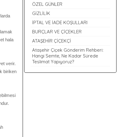
ÖZEL GÜNLER
GİZLİLİK
larda
İPTAL VE İADE KOŞULLARI
BURÇLAR VE ÇİÇEKLER
sulamak
yet hala
ATAŞEHİR ÇİÇEKÇİ
Ataşehir Çiçek Gönderim Rehberi:
Hangi Semte, Ne Kadar Sürede
Teslimat Yapıyoruz?
t verir.
k biriken
ebilmesi
ndur.
ah