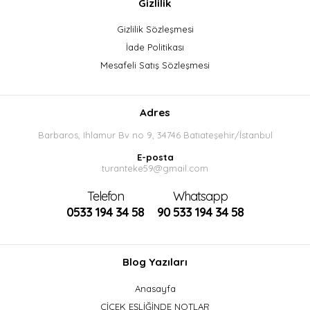
Gizlilik
Gizlilik Sözleşmesi
İade Politikası
Mesafeli Satış Sözleşmesi
Adres
Barbaros, Ihlamur Bv no 9, 34746 Batıateşehir/İstanbul
E-posta
turanteke59@gmail.com
Telefon
Whatsapp
0533 194 34 58
90 533 194 34 58
Blog Yazıları
Anasayfa
ÇİÇEK EŞLİĞİNDE NOTLAR