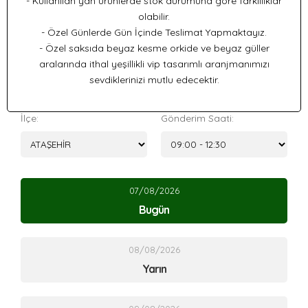
- Kullanılan yan ürünlerde stok durumuna göre farklılıklar
olabilir.
- Özel Günlerde Gün İçinde Teslimat Yapmaktayız.
- Özel saksıda beyaz kesme orkide ve beyaz güller
aralarında ithal yeşillikli vip tasarımlı aranjmanımızı
sevdiklerinizi mutlu edecektir.
İlçe:
Gönderim Saati:
07/08/2026
Bugün
08/08/2026
Yarın