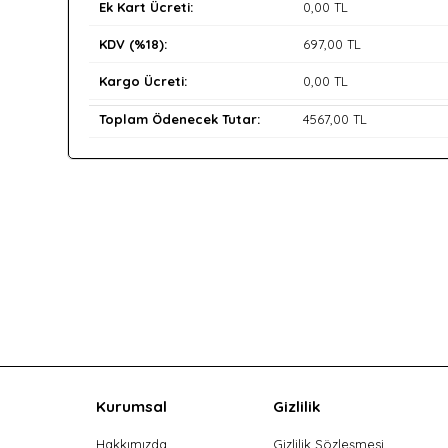
Ek Kart Ücreti:
0
,00 TL
KDV (%18):
697
,00 TL
Kargo Ücreti:
0
,00 TL
Toplam Ödenecek Tutar:
4567
,00 TL
Kurumsal
Gizlilik
Hakkımızda
Gizlilik Sözleşmesi