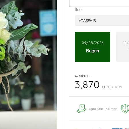
İlçe:
09/08/2026
10
Bugün
4,270.00 TL
3,870
.00 TL
+ KDV
Aynı Gün Teslimat