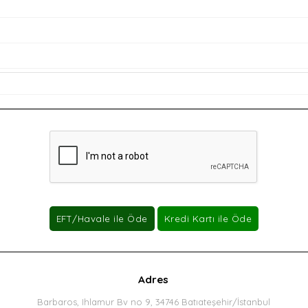
Adres
Barbaros, Ihlamur Bv no 9, 34746 Batıateşehir/İstanbul