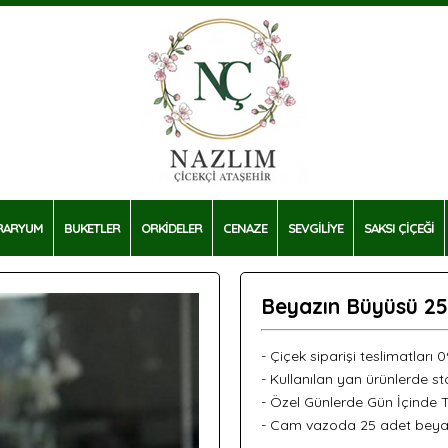
RARYUM
BUKETLER
ORKİDELER
CENAZE
SEVGİLİYE
SAKSI ÇİÇEĞİ
Beyazın Büyüsü 25
- Çiçek siparişi teslimatları 
- Kullanılan yan ürünlerde sto
- Özel Günlerde Gün İçinde 
- Cam vazoda 25 adet beyaz 