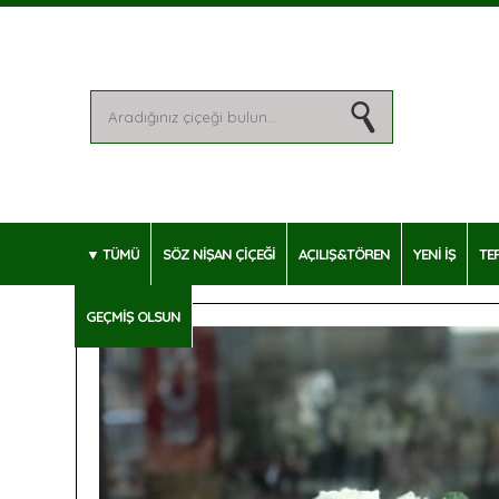
TÜMÜ
SÖZ NİŞAN ÇİÇEĞİ
AÇILIŞ&TÖREN
YENİ İŞ
TE
GEÇMİŞ OLSUN