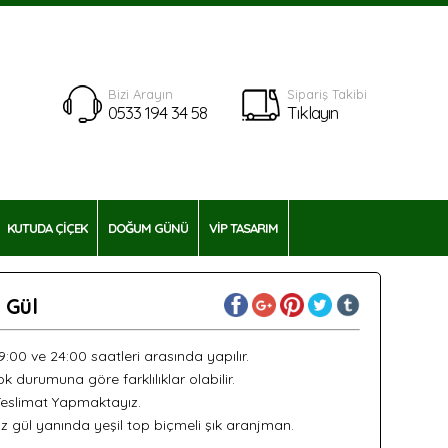
Bizi Arayın
Sipariş Takibi
0533 194 34 58
Tıklayın
KUTUDA ÇİÇEK
DOĞUM GÜNÜ
VİP TASARIM
 Gül
09:00 ve 24:00 saatleri arasında yapılır.
k durumuna göre farklılıklar olabilir.
Teslimat Yapmaktayız.
gül yanında yeşil top biçmeli şık aranjman.