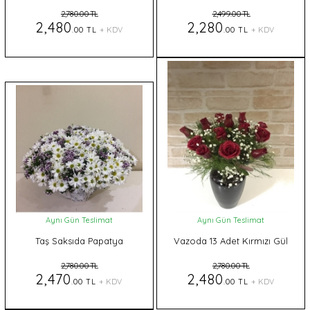
2,780.00 TL
2,499.00 TL
2,480
2,280
.00 TL
+ KDV
.00 TL
+ KDV
Aynı Gün Teslimat
Aynı Gün Teslimat
Taş Saksıda Papatya
Vazoda 13 Adet Kırmızı Gül
2,780.00 TL
2,780.00 TL
2,470
2,480
.00 TL
+ KDV
.00 TL
+ KDV