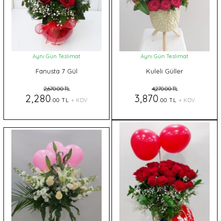
Aynı Gün Teslimat
Aynı Gün Teslimat
Fanusta 7 Gül
Kuleli Güller
2,670.00 TL
4,270.00 TL
2,280
3,870
.00 TL
+ KDV
.00 TL
+ KDV