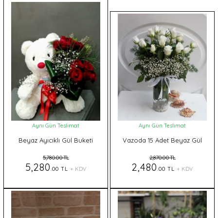
Aynı Gün Teslimat
Aynı Gün Teslimat
Beyaz Ayıcıklı Gül Buketi
Vazoda 15 Adet Beyaz Gül
5,780.00 TL
2,870.00 TL
5,280
2,480
.00 TL
+ KDV
.00 TL
+ KDV