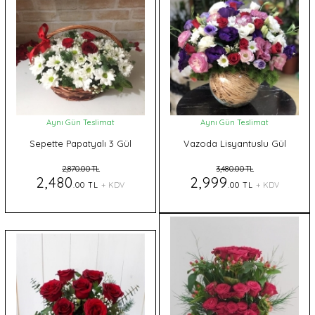
Aynı Gün Teslimat
Aynı Gün Teslimat
Sepette Papatyalı 3 Gül
Vazoda Lisyantuslu Gül
2,870.00 TL
3,480.00 TL
2,480
2,999
.00 TL
+ KDV
.00 TL
+ KDV