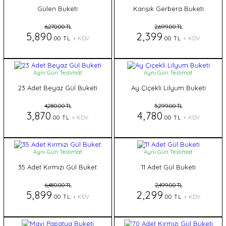
Gülen Buketi
Karışık Gerbera Buketi
6,270.00 TL
2,699.00 TL
5,890
2,399
.00 TL
+ KDV
.00 TL
+ KDV
Aynı Gün Teslimat
Aynı Gün Teslimat
23 Adet Beyaz Gül Buketi
Ay Çiçekli Lilyum Buketi
4,280.00 TL
5,299.00 TL
3,870
4,780
.00 TL
+ KDV
.00 TL
+ KDV
Aynı Gün Teslimat
Aynı Gün Teslimat
35 Adet Kırmızı Gül Buket
11 Adet Gül Buketi
6,480.00 TL
2,499.00 TL
5,899
2,299
.00 TL
+ KDV
.00 TL
+ KDV