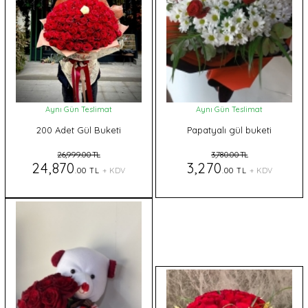
Aynı Gün Teslimat
Aynı Gün Teslimat
200 Adet Gül Buketi
Papatyalı gül buketi
26,999.00 TL
3,780.00 TL
24,870
3,270
.00 TL
+ KDV
.00 TL
+ KDV