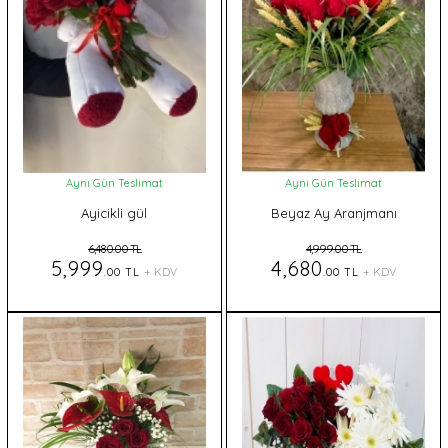
Aynı Gün Teslimat
Aynı Gün Teslimat
Ayicikli gül
Beyaz Ay Aranjmanı
6,480.00 TL
4,999.00 TL
5,999
4,680
.00 TL
+ KDV
.00 TL
+ KDV