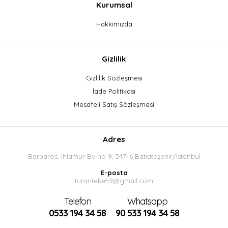
Kurumsal
Hakkımızda
Gizlilik
Gizlilik Sözleşmesi
İade Politikası
Mesafeli Satış Sözleşmesi
Adres
Barbaros, Ihlamur Bv no 9, 34746 Batıateşehir/İstanbul
E-posta
turanteke59@gmail.com
Telefon
Whatsapp
0533 194 34 58
90 533 194 34 58