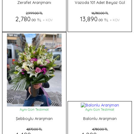
Zerafet Aranjmanı
Vazoda 101 Adet Beyaz Gül
2,999.00 TL
16,780.00 TL
2,780
13,890
.00 TL
+ KDV
.00 TL
+ KDV
Aynı Gün Teslimat
Aynı Gün Teslimat
Şebboylu Aranjman
Balonlu Aranjman
4,870.00 TL
4,780.00 TL