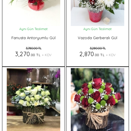
Aynı Gün Teslimat
Aynı Gün Teslimat
Fanusta Antoryumlu Gül
Vazoda Gerberalı Gül
3,780.00 TL
3,280.00 TL
3,270
2,870
.00 TL
+ KDV
.00 TL
+ KDV