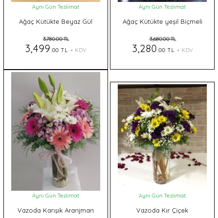
Aynı Gün Teslimat
Aynı Gün Teslimat
Ağaç Kütükte Beyaz Gül
Ağaç Kütükte yeşil Biçmeli
Gül
3,780.00 TL
3,680.00 TL
3,499
3,280
.00 TL
+ KDV
.00 TL
+ KDV
Aynı Gün Teslimat
Aynı Gün Teslimat
Vazoda Karışık Aranjman
Vazoda Kır Çiçek