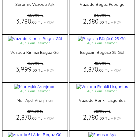
Seramik Vazoda Aşk
Vazoda Beyaz Papatya
4,280.00 TL
2,489.00 TL
3,780
2,380
.00 TL
+ KDV
.00 TL
+ KDV
Aynı Gün Teslimat
Aynı Gün Teslimat
Vazoda Kırmızı Beyaz Gül
Beyazın Büyüsü 25 Gül
4,680.00 TL
4,270.00 TL
3,999
3,870
.00 TL
+ KDV
.00 TL
+ KDV
Aynı Gün Teslimat
Aynı Gün Teslimat
Mor Aşklı Aranjman
Vazoda Renkli Lisyantus
3,199.00 TL
3,280.00 TL
2,870
2,780
.00 TL
+ KDV
.00 TL
+ KDV